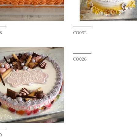
3
CO032
CO028
9