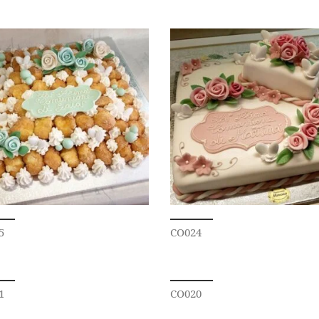
5
CO024
1
CO020