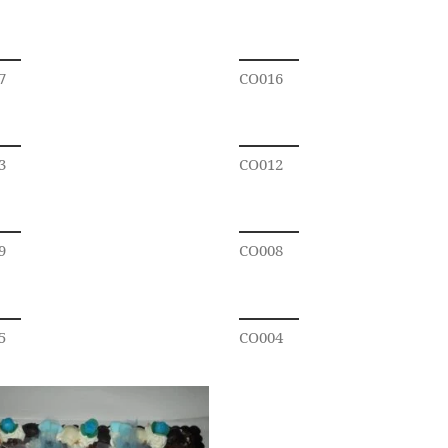
7
CO016
3
CO012
9
CO008
5
CO004