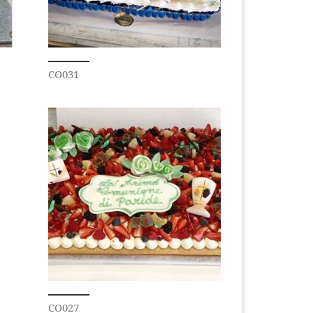
CO031
CO027