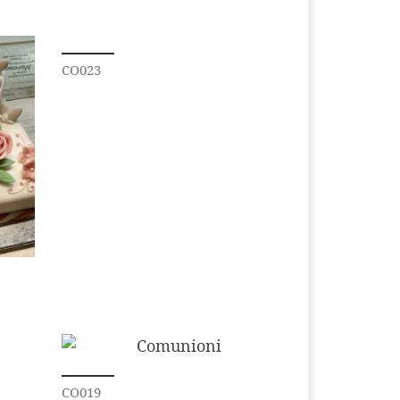
CO023
CO019